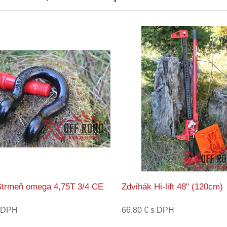
Strmeň omega 4,75T 3/4 CE
Zdvihák Hi-lift 48" (120cm)
s DPH
66,80 € s DPH