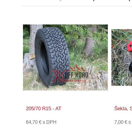
205/70 R15 - AT
Šekla, 
64,70 € s DPH
7,00 € 