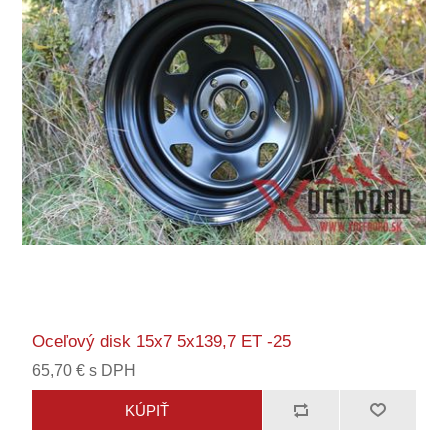
Oceľový disk 15x7 5x139,7 ET -25
65,70 € s DPH