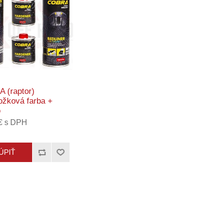
 (raptor)
ožková farba +
o
 € s DPH