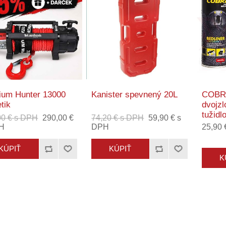
nium Hunter 13000
Kanister spevnený 20L
COBRA
tik
dvojzl
tužidl
00 € s DPH
290,00 €
74,20 € s DPH
59,90 € s
H
DPH
25,90