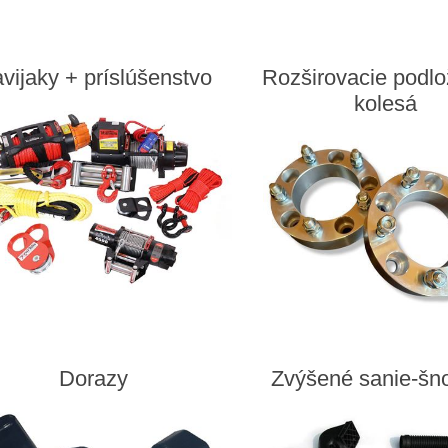
vijaky + príslúšenstvo
Rozširovacie podlo
kolesá
Dorazy
Zvýšené sanie-šn