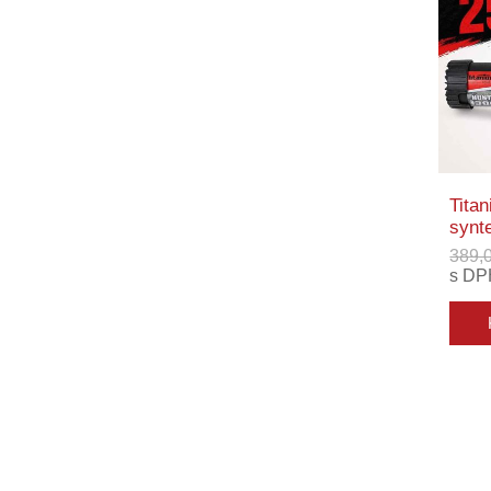
Tita
synte
389,
s DP