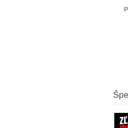
P
Špe