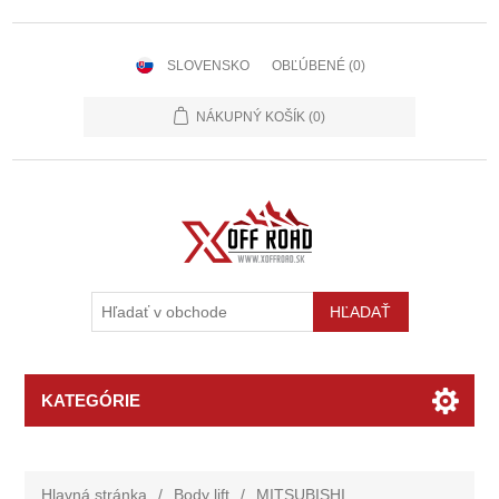
SLOVENSKO
OBĽÚBENÉ
(0)
NÁKUPNÝ KOŠÍK
(0)
KATEGÓRIE
Hlavná stránka
/
Body lift
/
MITSUBISHI