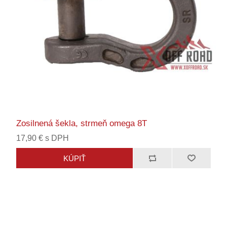
Zosilnená šekla, strmeň omega 8T
17,90 € s DPH