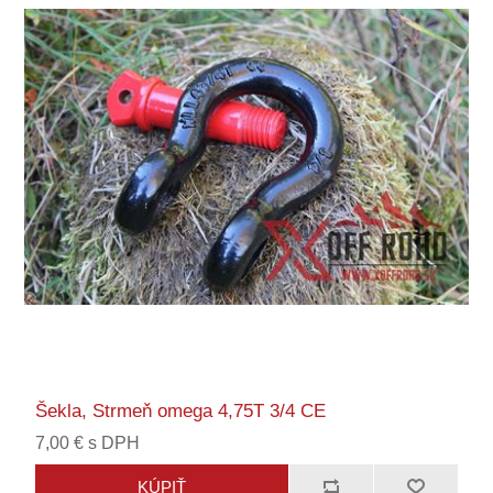
Šekla, Strmeň omega 4,75T 3/4 CE
7,00 € s DPH