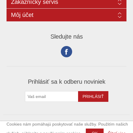
Zakaznícky servis
Môj účet
Sledujte nás
Prihlásiť sa k odberu noviniek
Cookies nám pomáhajú poskytovať naše služby. Použitím našich
Copyright © 2026 xoffroad.sk. Všetky práva vyhradené.
Powered by
nopCommerce