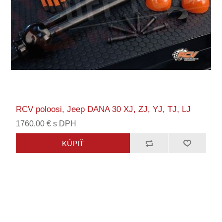
RCV poloosi, Jeep DANA 30 XJ, ZJ, YJ, TJ, LJ
1760,00 € s DPH