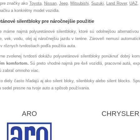
 pre značky ako
Toyota
,
Nissan
,
Jeep
,
Mitsubishi
,
Suzuki
,
Land Rover
,
UAZ
,
načku a konkrétny model vozidla.
tánové silentbloky pre náročnejšie použitie
 máme najmä polyuretánové silentbloky, ktoré sú odolnejšou alternatívo
e, vek, vodu, olej aj náročnejšiu jazdu v teréne. Zároveň nemusí automati
 v rôznych tvrdostiach podľa použitia auta.
vne zvolenej tvrdosti dokážu polyuretánové silentbloky ponúknuť dobrý k
ým komfortom.
Sú preto vhodné najmä pre 4x4 vozidlá, pracovné autá, exp
ú zabrať omnoho viac.
to diely často hľadajú aj ako silent bloky, silenbloky alebo silent blocks. S
u sedel presne na tvoje auto a spôsob používania.
ARO
CHRYSLER