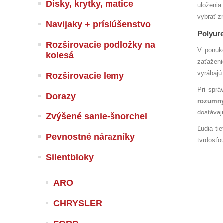
Disky, krytky, matice
uloženia
vybrať z
Navijaky + príslúšenstvo
Polyure
Rozširovacie podložky na
V ponuke
kolesá
zaťaženi
vyrábajú
Rozširovacie lemy
Pri sprá
Dorazy
rozumn
dostávaj
Zvýšené sanie-šnorchel
Ľudia tie
Pevnostné nárazníky
tvrdosťo
Silentbloky
ARO
CHRYSLER