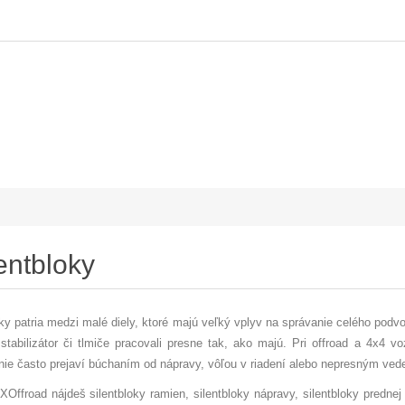
entbloky
oky patria medzi malé diely, ktoré majú veľký vplyv na správanie celého podv
stabilizátor či tlmiče pracovali presne tak, ako majú. Pri offroad a 4x4 vo
nie často prejaví búchaním od nápravy, vôľou v riadení alebo nepresným ved
XOffroad nájdeš silentbloky ramien, silentbloky nápravy, silentbloky prednej 