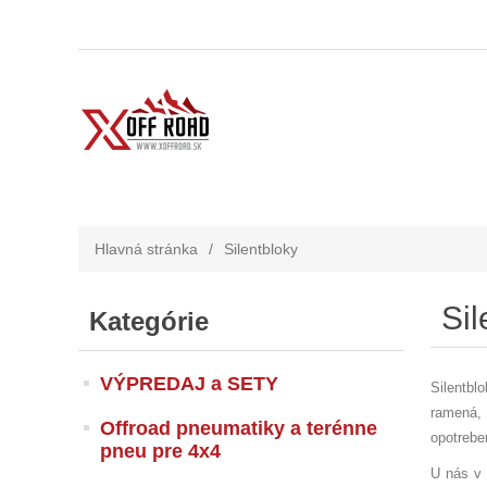
Hlavná stránka
/
Silentbloky
Sil
Kategórie
VÝPREDAJ a SETY
Silentbl
ramená, 
Offroad pneumatiky a terénne
opotrebe
pneu pre 4x4
U nás v 