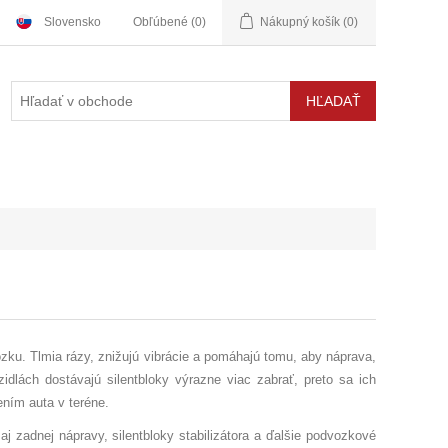
Slovensko
Obľúbené
(0)
Nákupný košík
(0)
ozku. Tlmia rázy, znižujú vibrácie a pomáhajú tomu, aby náprava,
zidlách dostávajú silentbloky výrazne viac zabrať, preto sa ich
ením auta v teréne.
aj zadnej nápravy, silentbloky stabilizátora a ďalšie podvozkové