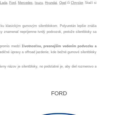
Lada
,
Ford
,
Mercedes
,
Isuzu
,
Hyundai
,
Opel
či
Chrysler
. Stačí si
u ku klasickým gumovým silentblokom. Polyuretán lepšie znáša
cky znamenať nepríjemne tvrdý podvozok, pretože silentbloky sa
ompromis medzi
životnosťou, presnejším vedením podvozku a
edičné úpravy a offroad jazdenie, kde bežné gumové silentbloky
právny názov je silentbloky, no podstatné je, aby diel rozmerovo a
FORD