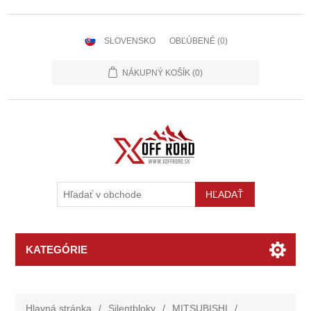
SLOVENSKO
OBĽÚBENÉ
(0)
NÁKUPNÝ KOŠÍK
(0)
KATEGÓRIE
Hlavná stránka
/
Silentbloky
/
MITSUBISHI
/