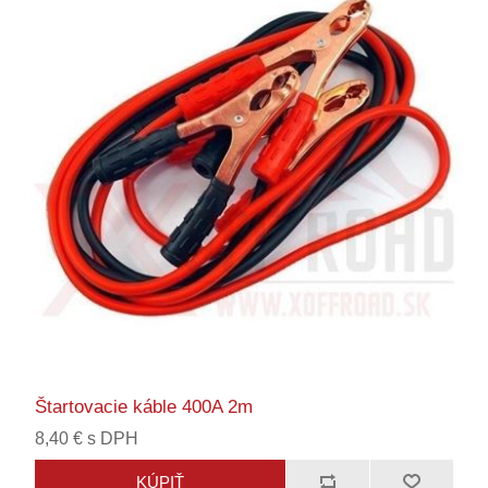
Štartovacie káble 400A 2m
8,40 € s DPH