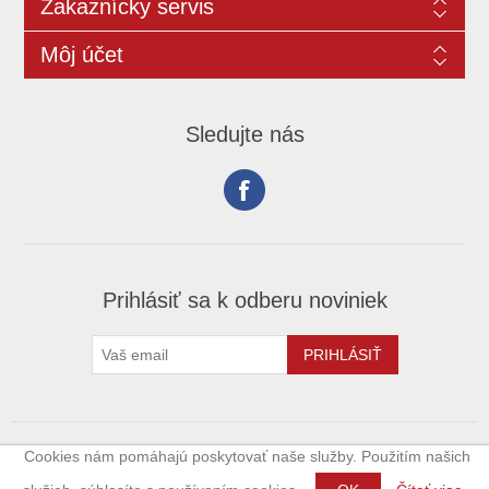
Zakaznícky servis
Môj účet
Sledujte nás
Prihlásiť sa k odberu noviniek
Cookies nám pomáhajú poskytovať naše služby. Použitím našich
Copyright © 2026 xoffroad.sk. Všetky práva vyhradené.
Powered by
nopCommerce