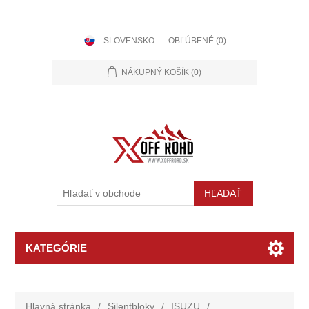
SLOVENSKO
OBĽÚBENÉ
(0)
NÁKUPNÝ KOŠÍK
(0)
KATEGÓRIE
Hlavná stránka
/
Silentbloky
/
ISUZU
/