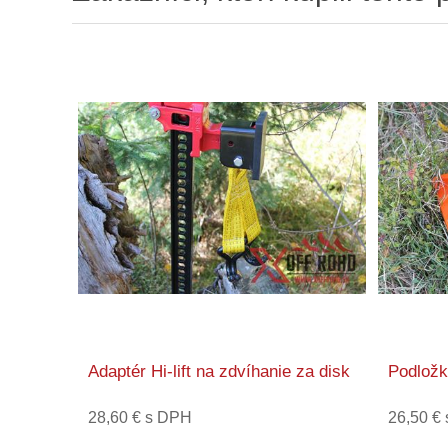
Adaptér Hi-lift na zdvíhanie za disk
Podložka
28,60 € s DPH
26,50 €