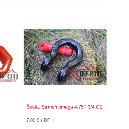
Šekla, Strmeň omega 4,75T 3/4 CE
7,00 € s DPH