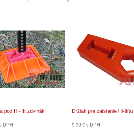
 pod Hi-lift zdvihák
Držiak pre zaistenie Hi-liftu
 s DPH
9,00 € s DPH