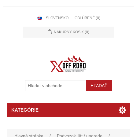
SLOVENSKO
OBĽÚBENÉ
(0)
NÁKUPNÝ KOŠÍK
(0)
KATEGÓRIE
Hlavná stránka
/
Podvozok, lift / upgrade
/