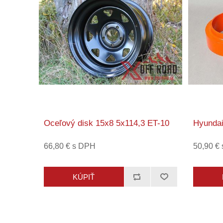
Oceľový disk 15x8 5x114,3 ET-10
Hyundai
66,80 € s DPH
50,90 €