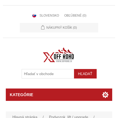
SLOVENSKO
OBĽÚBENÉ
(0)
NÁKUPNÝ KOŠÍK
(0)
KATEGÓRIE
Hlavná stránka
/
Podvozok, lift / upgrade
/