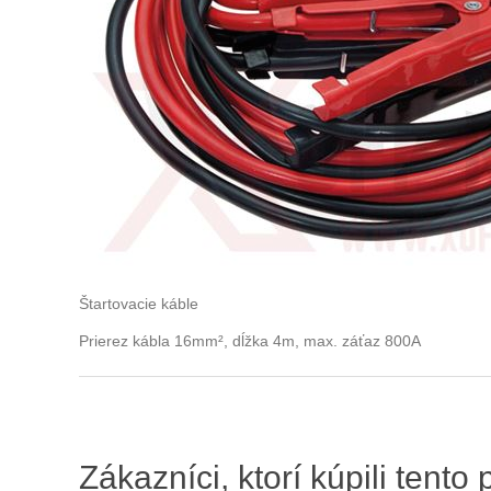
Štartovacie káble
Prierez kábla 16mm², dĺžka 4m, max. záťaz 800A
Zákazníci, ktorí kúpili tento 