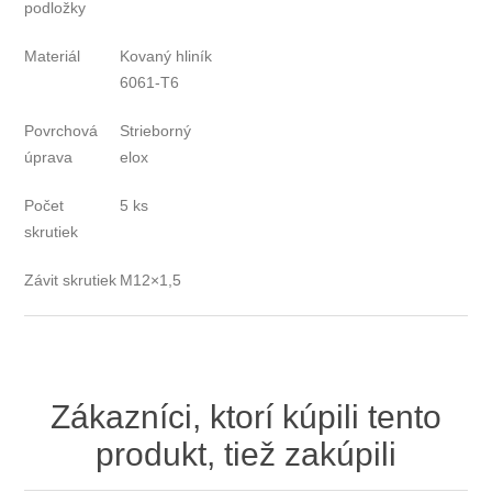
podložky
Materiál
Kovaný hliník
6061‑T6
Povrchová
Strieborný
úprava
elox
Počet
5 ks
skrutiek
Závit skrutiek
M12×1,5
Zákazníci, ktorí kúpili tento
produkt, tiež zakúpili