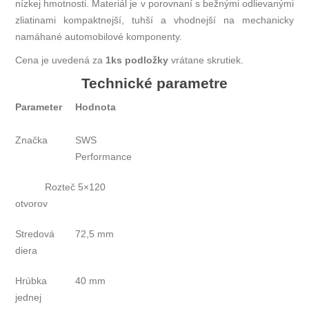
nízkej hmotnosti. Materiál je v porovnaní s bežnými odlievanými
zliatinami kompaktnejší, tuhší a vhodnejší na mechanicky
namáhané automobilové komponenty.
Cena je uvedená za
1ks podložky
vrátane skrutiek.
Technické parametre
Parameter
Hodnota
Značka
SWS
Performance
Rozteč
5×120
otvorov
Stredová
72,5 mm
diera
Hrúbka
40 mm
jednej