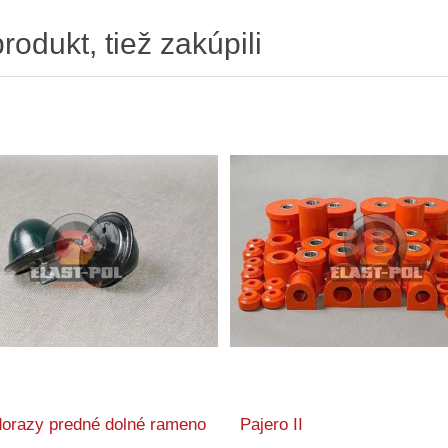
produkt, tiež zakúpili
dorazy predné dolné rameno
Pajero II