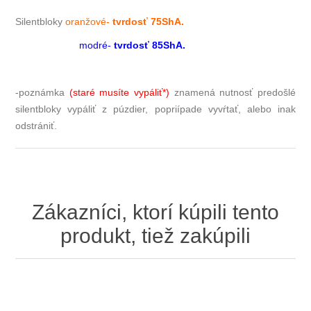
Silentbloky
oranžové-
tvrdosť 75ShA.
modré-
tvrdosť 85ShA.
-poznámka
(staré musíte vypáliť*)
znamená nutnosť predošlé
silentbloky vypáliť z púzdier, popriípade vyvŕtať, alebo inak
odstrániť.
Zákazníci, ktorí kúpili tento
produkt, tiež zakúpili