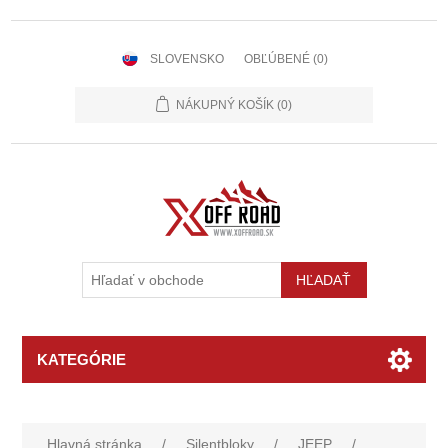
SLOVENSKO
OBĽÚBENÉ
(0)
NÁKUPNÝ KOŠÍK
(0)
KATEGÓRIE
Hlavná stránka
/
Silentbloky
/
JEEP
/