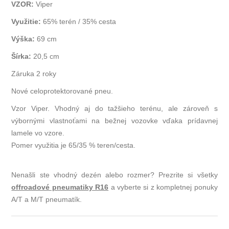
VZOR:
Viper
Využitie:
65% terén / 35% cesta
Výška:
69 cm
Šírka:
20,5 cm
Záruka 2 roky
Nové celoprotektorované pneu.
Vzor Viper. Vhodný aj do tažšieho terénu, ale zároveň s
výbornými vlastnoťami na bežnej vozovke vďaka prídavnej
lamele vo vzore.
Pomer využitia je 65/35 % teren/cesta.
Nenašli ste vhodný dezén alebo rozmer? Prezrite si všetky
offroadové pneumatiky R16
a vyberte si z kompletnej ponuky
A/T a M/T pneumatík.