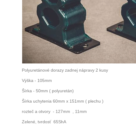
Polyuretánové dorazy zadnej nápravy 2 kusy
Výška - 105mm
Šírka - 50mm ( polyuretán)
Šírka uchytenia 60mm x 151mm ( plechu )
rozteč a otvory - 127mm , 11mm
Zelené, tvrdosť 65ShA