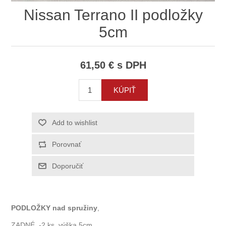
Nissan Terrano II podložky
5cm
61,50 € s DPH
PODLOŽKY nad spružiny
,
ZADNÉ -2 ks. výška 5cm.