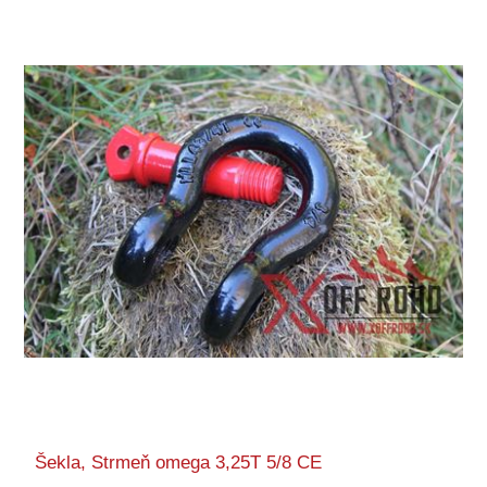
Šekla, Strmeň omega 3,25T 5/8 CE