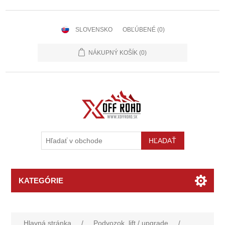
SLOVENSKO
OBĽÚBENÉ
(0)
NÁKUPNÝ KOŠÍK
(0)
KATEGÓRIE
Hlavná stránka
/
Podvozok, lift / upgrade
/