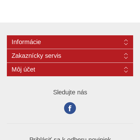
Informácie
Zakaznícky servis
Môj účet
Sledujte nás
Prihlásiť sa k odberu noviniek