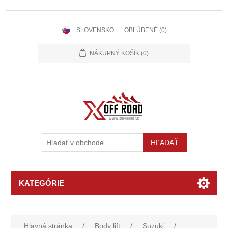
SLOVENSKO
OBĽÚBENÉ
(0)
NÁKUPNÝ KOŠÍK
(0)
KATEGÓRIE
Hlavná stránka
/
Body lift
/
Suzuki
/