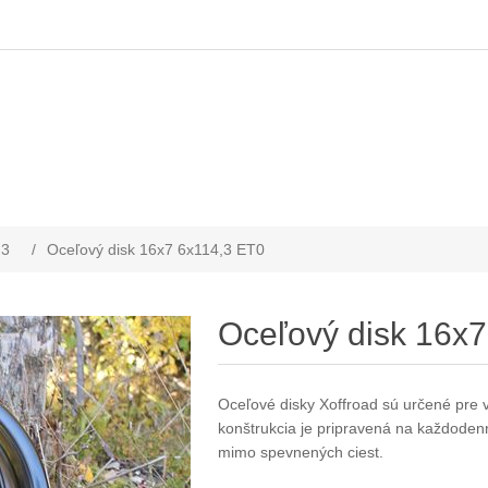
,3
/
Oceľový disk 16x7 6x114,3 ET0
Oceľový disk 16x
Oceľové disky Xoffroad sú určené pre v
konštrukcia je pripravená na každode
mimo spevnených ciest.