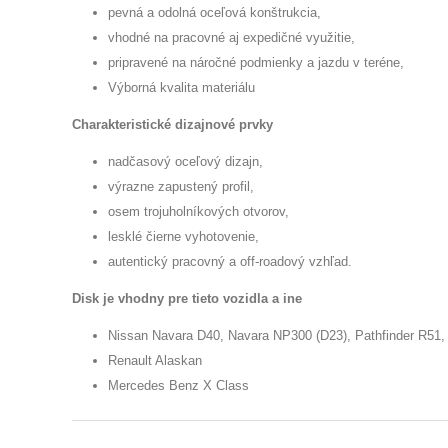
pevná a odolná oceľová konštrukcia,
vhodné na pracovné aj expedičné využitie,
pripravené na náročné podmienky a jazdu v teréne,
Výborná kvalita materiálu
Charakteristické dizajnové prvky
nadčasový oceľový dizajn,
výrazne zapustený profil,
osem trojuholníkových otvorov,
lesklé čierne vyhotovenie,
autentický pracovný a off-roadový vzhľad.
Disk je vhodny pre tieto vozidla a ine
Nissan Navara D40, Navara NP300 (D23), Pathfinder R51, F
Renault Alaskan
Mercedes Benz X Class