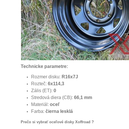
Technicke parametre:
Rozmer disku:
R16x7J
Rozteč:
6x114,3
Zális (ET):
0
Stredová diera (CB):
66,1 mm
Materiál:
oceľ
Farba:
čierna lesklá
Prečo si vybrať oceľové disky Xoffroad ?