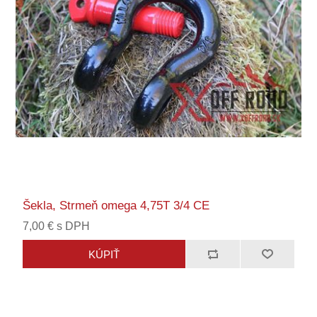
Šekla, Strmeň omega 4,75T 3/4 CE
7,00 € s DPH