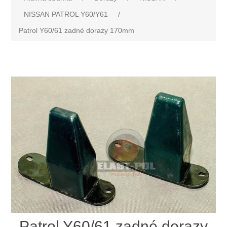
NISSAN PATROL Y60/Y61
/
Patrol Y60/61 zadné dorazy 170mm
Patrol Y60/61 zadné dorazy